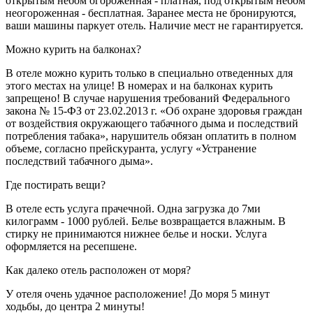
открытым небом огороженная - платная, под открытым небом
неогороженная - бесплатная. Заранее места не бронируются,
ваши машины паркует отель. Наличие мест не гарантируется.
Можно курить на балконах?
В отеле можно курить только в специально отведенных для
этого местах на улице! В номерах и на балконах курить
запрещено! В случае нарушения требований Федерального
закона № 15-ФЗ от 23.02.2013 г. «Об охране здоровья граждан
от воздействия окружающего табачного дыма и последствий
потребления табака», нарушитель обязан оплатить в полном
объеме, согласно прейскуранта, услугу «Устранение
последствий табачного дыма».
Где постирать вещи?
В отеле есть услуга прачечной. Одна загрузка до 7ми
килограмм - 1000 рублей. Белье возвращается влажным. В
стирку не принимаются нижнее белье и носки. Услуга
оформляется на ресепшене.
Как далеко отель расположен от моря?
У отеля очень удачное расположение! До моря 5 минут
ходьбы, до центра 2 минуты!