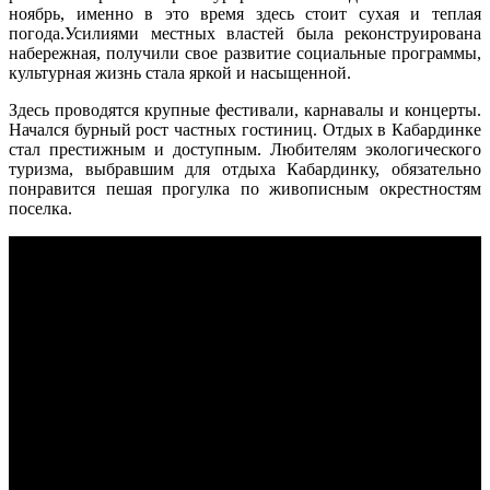
ноябрь, именно в это время здесь стоит сухая и теплая
погода.Усилиями местных властей была реконструирована
набережная, получили свое развитие социальные программы,
культурная жизнь стала яркой и насыщенной.
Здесь проводятся крупные фестивали, карнавалы и концерты.
Начался бурный рост частных гостиниц. Отдых в Кабардинке
стал престижным и доступным. Любителям экологического
туризма, выбравшим для отдыха Кабардинку, обязательно
понравится пешая прогулка по живописным окрестностям
поселка.